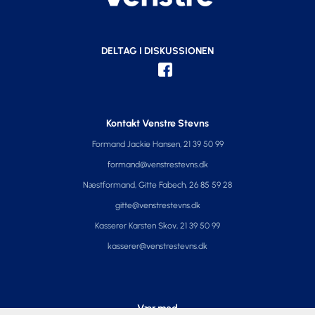
DELTAG I DISKUSSIONEN
Kontakt Venstre Stevns
Formand Jackie Hansen, 21 39 50 99
formand@venstrestevns.dk
Næstformand, Gitte Fabech, 26 85 59 28
gitte@venstrestevns.dk
Kasserer Karsten Skov, 21 39 50 99
kasserer@venstrestevns.dk
Vær med